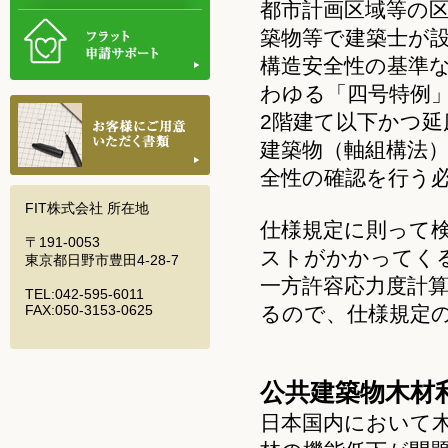
都市計画区域等の区
築物等で建築士が
構造安全性の基準
わゆる「四号特例」
2階建て以下かつ延
建築物（軸組構法
全性の確認を行う
FIT株式会社 所在地
仕様規定に則って
〒191-0053
ストがかかってく
東京都日野市豊田4-28-7
一方許容応力度計
TEL:042-595-6011
FAX:050-3153-0625
るので、仕様規定
公共建築物木材
日本国内において