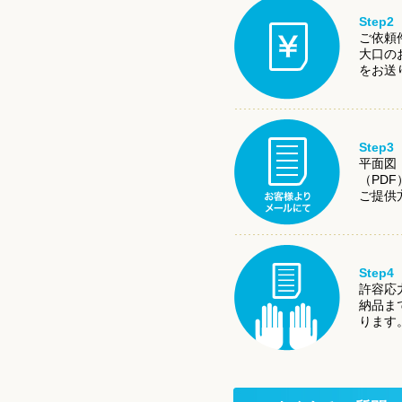
Step
ご依頼
大口の
をお送
Step
平面図
（PD
ご提供
Step
許容応
納品ま
ります