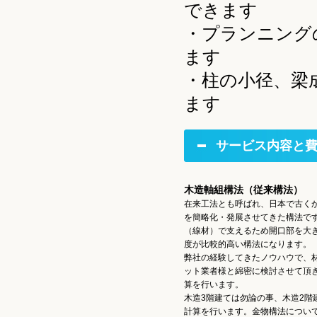
できます
・プランニング
ます
・柱の小径、梁
ます
サービス内容と
木造軸組構法（従来構法）
在来工法とも呼ばれ、日本で古く
を簡略化・発展させてきた構法で
（線材）で支えるため開口部を大
度が比較的高い構法になります。
弊社の経験してきたノウハウで、
ット業者様と綿密に検討させて頂
算を行います。
木造3階建ては勿論の事、木造2階
計算を行います。金物構法につい