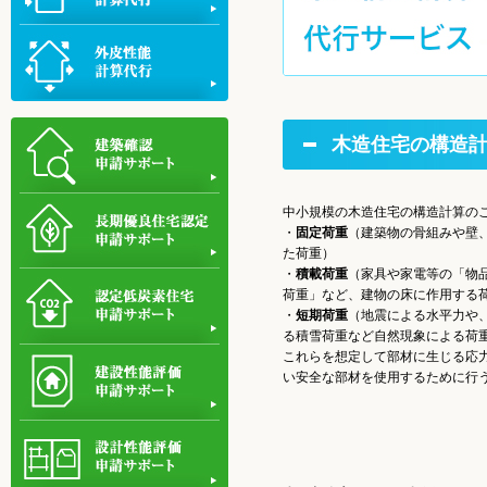
木造住宅の構造
中小規模の木造住宅の構造計算の
・
固定荷重
（建築物の骨組みや壁
た荷重）
・
積載荷重
（家具や家電等の「物
荷重」など、建物の床に作用する
・
短期荷重
（地震による水平力や
る積雪荷重など自然現象による荷
これらを想定して部材に生じる応
い安全な部材を使用するために行