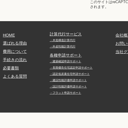
このサイトはreCAPT
されます。
計算代行サービス
HOME
会社概
・木造構造計算代行
選ばれる理由
お問い
・外皮性能計算代行
費用について
当社グ
各種申請サポート
手続きの流れ
・建築確認申請サポート
必要書類
・長期優良住宅認定申請サポート
・認定低炭素住宅申請サポート
よくある質問
・建設性能評価申請サポート
・設計性能評価申請サポート
・フラット申請サポート