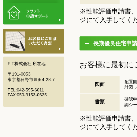
※性能評価申請書
ジにて入手してく
長期優良住宅申
お客様に最初に
FIT株式会社 所在地
〒191-0053
東京都日野市豊田4-28-7
配置図
図面
計図 
TEL:042-595-6011
FAX:050-3153-0625
確認申
書類
認シ
※性能評価申請書
ジにて入手してく