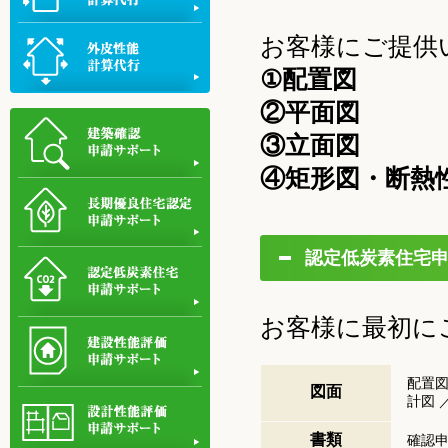
お客様にご提供
①配置図
②平面図
③立面図
④矩形図・断熱
認定低炭素住宅
お客様に最初に
配置図
図面
計図 
書類
確認申